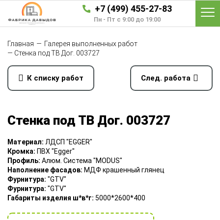
+7 (499) 455-27-83
Пн - Пт с 9:00 до 19:00
Главная
—
Галерея выполненных работ
—
Стенка под ТВ Дог. 003727
К списку работ
След. работа
Стенка под ТВ Дог. 003727
Материал:
ЛДСП "EGGER"
Кромка:
ПВХ "Egger"
Профиль:
Алюм. Система "MODUS"
Наполнение фасадов:
МДФ крашенный глянец
Фурнитура:
"GTV"
Фурнитура:
"GTV"
Габариты изделия ш*в*г:
5000*2600*400